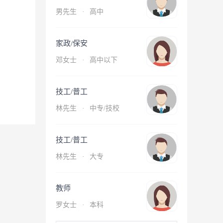
男先生
·
高中
家政/保安
邓女士
·
高中以下
技工/普工
林先生
·
中专/技校
技工/普工
林先生
·
大专
教师
罗女士
·
本科